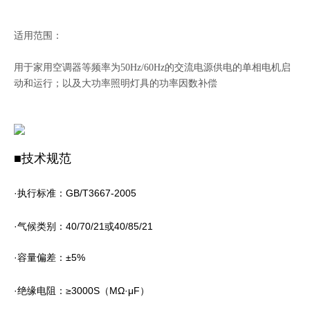
适用范围：
用于家用空调器等频率为50Hz/60Hz的交流电源供电的单相电机启
动和运行；以及大功率照明灯具的功率因数补偿
■技术规范
·执行标准：GB/T3667-2005
·气候类别：40/70/21或40/85/21
·容量偏差：±5%
·绝缘电阻：≥3000S（MΩ·μF）