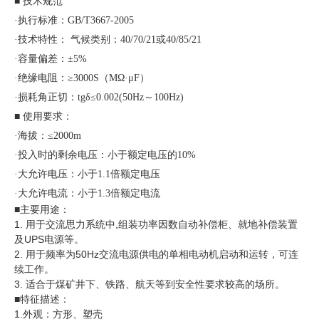
■ 技术规范
·执行标准：GB/T3667-2005
·技术特性： 气候类别：40/70/21或40/85/21
·容量偏差：±5%
·绝缘电阻：≥3000S（MΩ·μF）
·损耗角正切：tgδ≤0.002(50Hz～100Hz)
■ 使用要求：
·海拔：≤2000m
·投入时的剩余电压：小于额定电压的10%
·大允许电压：小于1.1倍额定电压
·大允许电流：小于1.3倍额定电流
■主要用途：
1. 用于交流思力系统中,组装功率因数自动补偿柜、就地补偿装置
及UPS电源等。
2. 用于频率为50Hz交流电源供电的单相电动机启动和运转，可连
续工作。
3. 适合于煤矿井下、铁路、航天等到安全性要求较高的场所。
■特征描述：
1.外观：方形、塑壳