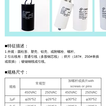
■特征描述：
1.外观：圆柱形、塑壳、铝壳、或附螺栓、螺杆。
2.引出线有：普通引线（多股铜芯线）；焊片（187#、250#单插
或双插）；镀锡铜线或引线。
■规格尺寸：
with
加螺杆或插片
常规型
screws or pins
规格
450VAC
250VAC
450VAC
250VAC
1μF
φ26*52
φ26*52
φ30*52
φ30*52