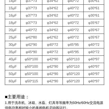
14μF
φ37*73
φ34*62
φ40*72
φ30*61
15μF
φ37*73
φ34*62
φ40*72
φ30*61
16μF
φ37*73
φ34*62
φ40*72
φ30*61
18μF
φ37*73
φ34*62
φ40*72
φ35*67
20μF
φ40*72
φ34*62
φ40*72
φ35*67
25μF
φ42*80
φ42*62
φ40*72
φ35*67
30μF
φ42*90
φ40*72
φ45*95
φ40*72
35μF
φ45*90
φ40*72
φ45*95
φ40*72
40μF
φ50*100
φ42*90
φ50*110
φ40*97
45μF
φ50*100
φ42*90
φ50*110
φ40*97
50μF
φ50*100
φ42*90
φ50*120
φ40*97
60μF
φ50*115
φ42*90
φ50*120
φ40*97
■主要用途：
1.用于洗衣机、冰箱、水磊、灯具等等频率为50Hz/60Hz交流电源
供电功率相对较小的单相电机启动和运行。