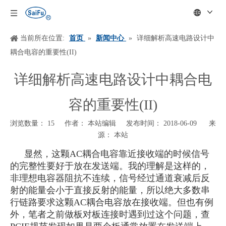
当前所在位置:
首页
»
新闻中心
»
详细解析高速电路设计中
耦合电容的重要性(II)
详细解析高速电路设计中耦合电
容的重要性(II)
浏览数量：
15
作者： 本站编辑 发布时间： 2018-06-09 来
源：
本站
["wechat","weibo","qzone","douban","email"]
显然，这颗
AC耦合电容靠近接收端的时候信号
的完整性要好于放在发送端。我的理解是这样的，
非理想电容器阻抗不连续，信号经过通道衰减后反
射的能量会小于直接反射的能量，所以绝大多数串
行链路要求这颗AC耦合电容放在接收端。但也有例
外，笔者之前做板对板连接时遇到过这个问题，查