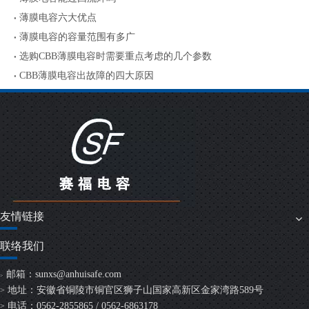
薄膜电容六大优点
薄膜电容的容量范围有多广
选购CBB薄膜电容时需要重点考虑的几个参数
CBB薄膜电容出故障的四大原因
友情链接
联络我们
邮箱：
sunxs@anhuisafe.com
>
地址：安徽省铜陵市铜官区狮子山国家高新区金家湾路589号
>
电话：0562-2855865 / 0562-6863178
>