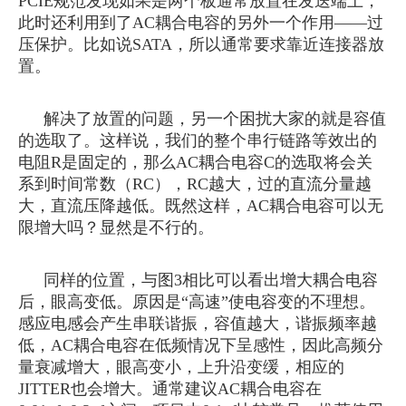
PCIE规范发现如果是两个板通常放置在发送端上，
此时还利用到了AC耦合电容的另外一个作用——过
压保护。比如说SATA，所以通常要求靠近连接器放
置。
解决了放置的问题，另一个困扰大家的就是容值
的选取了。这样说，我们的整个串行链路等效出的
电阻
R是固定的，那么AC耦合电容C的选取将会关
系到时间常数（RC），RC越大，过的直流分量越
大，直流压降越低。既然这样，AC耦合电容可以无
限增大吗？显然是不行的。
同样的位置，与图
3相比可以看出增大耦合电容
后，眼高变低。原因是“高速”使电容变的不理想。
感应电感会产生串联谐振，容值越大，谐振频率越
低，AC耦合电容在低频情况下呈感性，因此高频分
量衰减增大，眼高变小，上升沿变缓，相应的
JITTER也会增大。通常建议AC耦合电容在